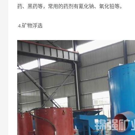
药、黑药等，常用的药剂有氰化钠、氧化铅等。
4.矿物浮选