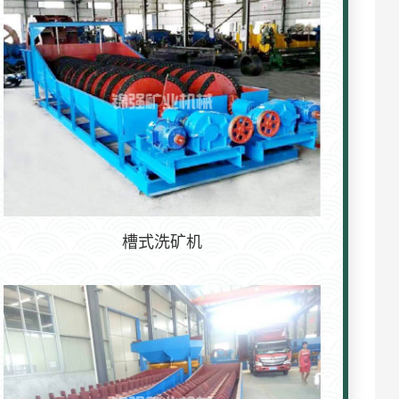
槽式洗矿机