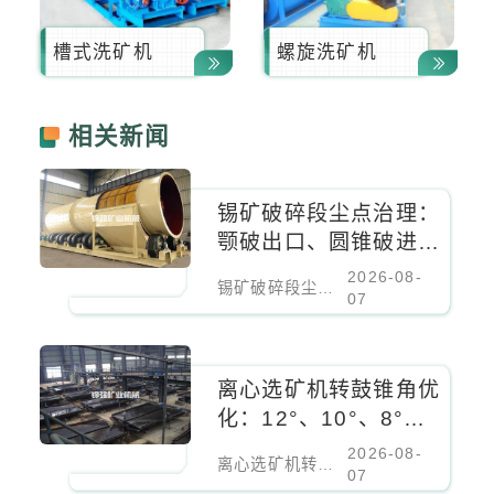
槽式洗矿机
螺旋洗矿机
相关新闻
锡矿破碎段尘点治理：
颚破出口、圆锥破进料
口、振动筛密闭负压除
2026-08-
锡矿破碎段尘点治理：颚破出口、圆锥破进料口、振动筛密闭负压除尘
尘
07
离心选矿机转鼓锥角优
化：12°、10°、8°对
细粒锡石回收率的影响
2026-08-
离心选矿机转鼓锥角优化：12°、10°、8°对细粒锡石回收率的影响
07