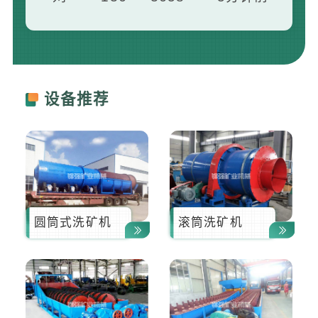
王**
139****2412
7分钟前
曾**
181****1658
13分钟前
设备推荐
圆筒式洗矿机
滚筒洗矿机